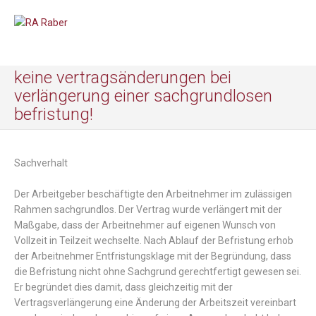
keine vertragsänderungen bei
verlängerung einer sachgrundlosen
befristung!
Sachverhalt
Der
Arbeitgeber
beschäftigte
den
Arbeitnehmer
im
zulässigen
Rahmen
sach
grundlos
.
Der
Vertrag
wurde
verlängert
mit
der
Maßgabe
,
dass
der
Arbeitnehmer
auf
eigenen
Wunsch
von
Vollzeit
in
Teilzeit
wechselte
.
Nach
Ablauf
der
Befristung
erhob
der
Arbeitnehmer
Entfristungs
klage
mit
der
Begründung
,
dass
die
Befristung
nicht
ohne
Sachgrund
gerechtfertigt
gewesen
sei
.
Er begründet
dies
damit
,
dass
gleichzeitig
mit
der
Vertragsverlängerung
eine
Änderung
der
Arbeitszeit
vereinbart