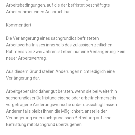
Arbeitsbedingungen
,
auf
die
der
befristet
beschäftigte
Arbeitnehmer
einen
Anspruch
hat
.
Kommentiert
Die
Verlängerung
eines
sachgrund
los
befristeten
Arbeitsverhältnisses
innerhalb
des
zulässigen
zeitlichen
Rahmens
von
zwei
Jahren
ist
eben
nur
eine
Verlängerung
,
kein
neuer
Arbeitsvertrag
.
Aus
diesem
Grund
stellen
Änderungen
nicht
lediglich
eine
Verlängerung
dar
.
Arbeitgeber
sind
daher
gut
beraten
,
wenn
sie
bei
weiterhin
sachgrund
loser
Befristung eigene
oder
arbeitnehmerseits
vorgetragene
Änderungswünsche
unberücksichtigt
lassen
.
Anderenfalls
bleibt
ihnen
die
Möglichkeit,
anstelle
der
Verlängerung
einer
sachgrund
losen
Befristung
auf
eine
Befristung
mit
Sachgrund
überzugehen.