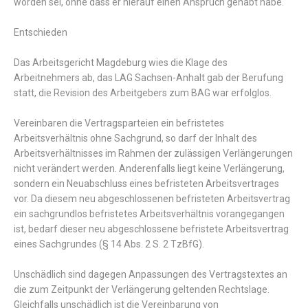
worden
sei
,
ohne
dass
er
hierauf
einen
Anspruch
gehabt
habe
.
Entschieden
D
as
Arbeitsgericht
Magdeburg
wies
die
Klage
des
Arbeitnehmers
ab
,
das
LAG
Sachsen
-Anhalt
gab
der
Berufung
statt
,
die
Revision
des
Arbeitgebers
zum
BAG
war
erfolglos
.
Vereinbaren
die
Vertragsparteien
ein
befristetes
Arbeitsverhältnis
ohne
Sachgrund
,
so darf
der
Inhalt
des
Arbeitsverhältnisses
im
Rahmen
der
zulässigen
Verlängerungen
nicht
verändert
werden.
Anderenfalls
liegt
keine
Verlängerung,
sondern
ein
Neuabschluss
eines
befristeten
Arbeitsvertrages
vor
.
Da
diesem
neu
abgeschlossenen
befristeten
Arbeitsvertrag
ein
sach
grundlos
befristetes
Arbeitsverhältnis
vorangegangen
ist,
bedarf
dieser
neu
abgeschlossene
befristete
Arbeitsvertrag
eines
Sachgrundes
(
§ 14 Abs. 2 S. 2
TzBfG
).
Unschädlich
sind
dagegen
Anpassungen
des
Vertragstextes
an
die
zum
Zeitpunkt
der
Verlängerung
geltenden
Rechtslage
.
Gleichfalls
unschädlich
ist
die
Vereinbarung
von