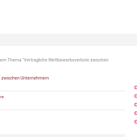
start
ra 
it dem Thema "Vertragliche Wettbewerbsverbote zwischen
e zwischen U
nternehmern
re