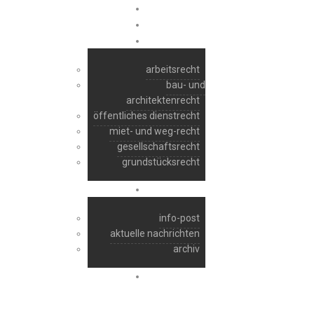
start
ra manfred raber
rechtsgebiete
arbeitsrecht
bau- und
architektenrecht
öffentliches dienstrecht
miet- und weg-recht
gesellschaftsrecht
grundstücksrecht
aktuelles
info-post
aktuelle nachrichten
archiv
kontakt