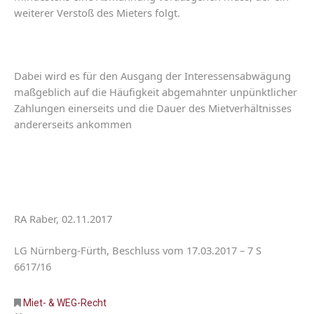
weiterer
Verstoß
des
Mieters
folgt
.
Dabei
wird
es
für
den
Ausgang
der
Interessensabwägung
maßgeblich
auf
die
Häufigkeit
abgemahnter
unpünktlicher
Zahlungen
einerseits
und
die
Dauer
des
Mietverhältnisses
andererseits
ankommen
RA Raber, 02.11.2017
LG
Nürnberg
-
Fürth,
Beschluss
vom
17.03.2017
–
7 S
6617
/
16
Miet- & WEG-Recht