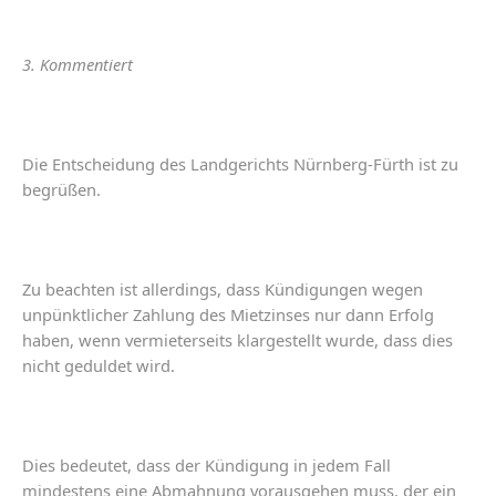
3. Kommentiert
Die Entscheidung
des
Landgerichts
Nürnberg
-
Fürth
ist
zu
begrüßen
.
Zu
beachten
ist
allerdings
,
dass
Kündigungen
wegen
unpünktlicher
Zahlung
des
Mietzinses
nur
dann
Erfolg
haben
,
wenn
vermieterseits
klargestellt
wurde
,
dass
dies
nicht
geduldet
wird
.
Dies
bedeutet
,
dass
der
Kündigung
in
jedem
Fall
mindestens
eine
Abmahnung
vorausgehen
muss
,
der
ein