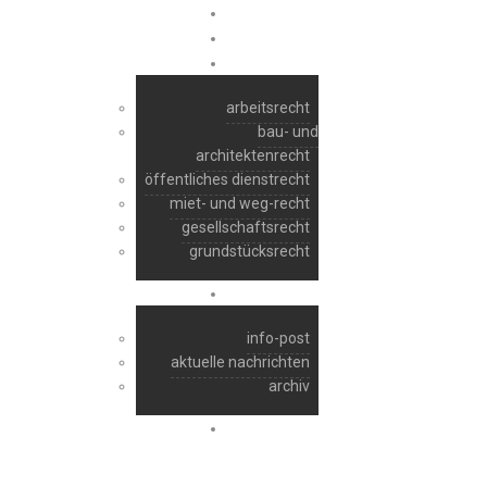
start
ra manfred raber
rechtsgebiete
arbeitsrecht
bau- und
architektenrecht
öffentliches dienstrecht
miet- und weg-recht
gesellschaftsrecht
grundstücksrecht
aktuelles
info-post
aktuelle nachrichten
archiv
kontakt