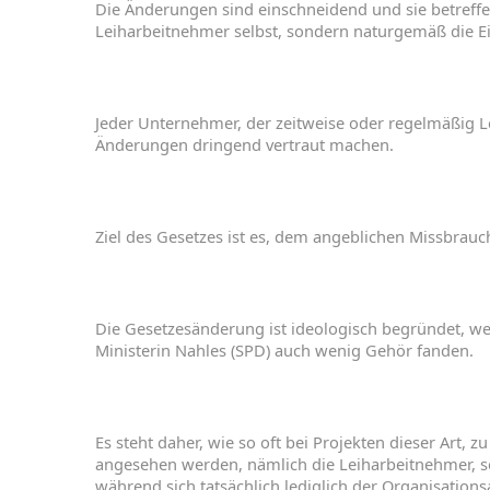
Die
Änderungen
sind
einschneidend
und
sie
betreff
Leiharbeitnehmer
selbst
,
sondern
naturgemäß
die
E
Jeder
Unternehmer
,
der
zeitweise
oder
regelmäßig
L
Änderungen
dringend
vertraut
machen
.
Ziel
des
Gesetzes
ist
es
,
dem
angeblichen
Missbrau
Die Gesetzesänderung
ist
ideologisch
begründet
,
we
Ministerin
Nahles
(
SPD
)
auch
wenig
Gehör
fanden
.
Es
steht
daher
,
wie
so
oft
bei
Projekten
dieser
Art,
z
angesehen
werden
,
nämlich
die
Leiharbeitnehmer,
s
während
sich
tatsächlich
lediglich
der
Organisation