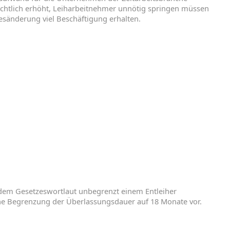
chtlich
erhöht
,
Leiharbeitnehmer
unnötig
springen
müssen
zesänderung
viel
Beschäftigung
erhalten
.
dem
Gesetzeswortlaut
unbegrenzt
einem
Entleiher
ne
Begrenzung
der
Überlassungsdauer
auf
18
Monate
vor
.