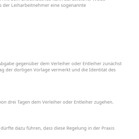
ss
der
Leiharbeitnehmer
eine
so
genannte
Abgabe
gegenüber
dem
Verleiher
oder
Entleiher
zunächst
ag
der
dortigen
Vorlage
vermerkt
und
die
Identität
des
von
drei
Tagen
dem
Verleiher
oder
Entleiher
zu
gehen
.
d
dürfte
dazu
führen
,
dass
diese
Regelung
in
der
Praxis