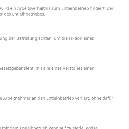
wird
ein
Arbeitsverhältnis
zum
Entleihbetrieb
fingiert
,
der
er
des
Entleihbetriebes
.
tung
der
Befristung
achten
,
um
die
Fiktion
eines
Gesetzgeber
sieht
im
Falle
eines
Verstoßes
einen
se
Arbeitnehmer
an
den
Entleih
betrieb
verliert
,
ohne
dafür
s
mit
dem
Entleihbetrieb
kann
auf
zweierlei
Weise