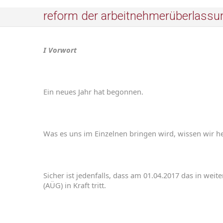
reform der arbeitnehmerüberlassu
I Vorwort
Ein neues
Jahr
hat begonnen
.
Was
es uns
im
Einzelnen
bringen
wird
,
wissen
wir
h
Sicher
ist
jedenfalls
,
dass
am
01.04.2017
das
in
weit
(
AÜG
)
in
Kraft
tritt
.