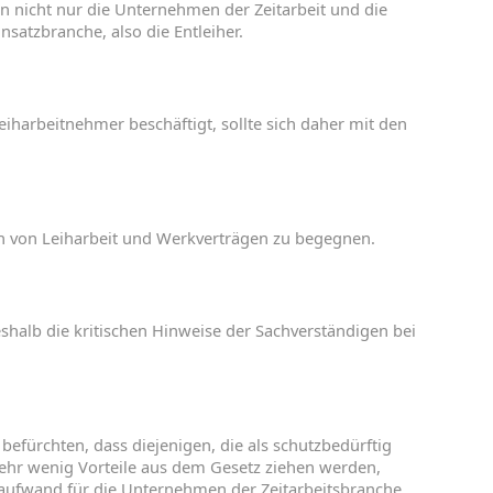
en
nicht
nur
die
Unternehmen
der
Zeitarbeit
und
die
insatzbranche
,
also
die
Entleiher
.
eiharbeitnehmer
beschäftigt
,
sollte
sich
daher
mit
den
ch
von
Leiharbeit
und
Werkverträgen
zu
begegnen
.
shalb
die
kritischen
Hinweise
der
Sachverständigen
bei
u
befürchten
,
dass
diejenigen
,
die
als
schutzbedürftig
ehr
wenig
Vorteile
aus
dem
Gesetz
ziehen
werden
,
saufwand
für
die
Unternehmen
der
Zeitarbeitsbranche