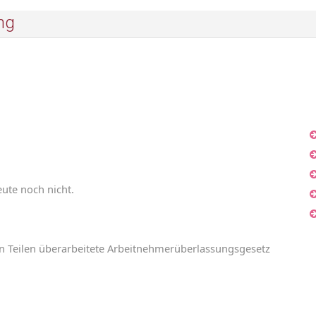
ng
eute
noch
nicht
.
en
Teilen
überarbeitete
Arbeitnehmerüberlassungsgesetz