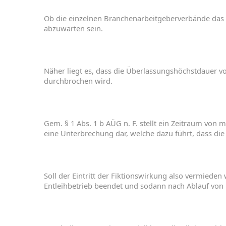
Ob
die
einzelnen
Branchen
arbeitgeberverbände
das
abzuwarten
sein
.
Näher
liegt
es
,
dass
die
Überlassungshöchstdauer
v
durchbrochen
wird
.
Gem.
§ 1 Abs. 1 b
AÜG
n
.
F
.
stellt
ein
Zeitraum
von
m
eine
Unterbrechung
d
ar
,
welche
dazu
führt
,
dass
di
Soll der Eintritt
der
Fiktionswirkung
also
vermieden
Entleihbetrieb
beendet
und
sodann
nach
Ablauf
von