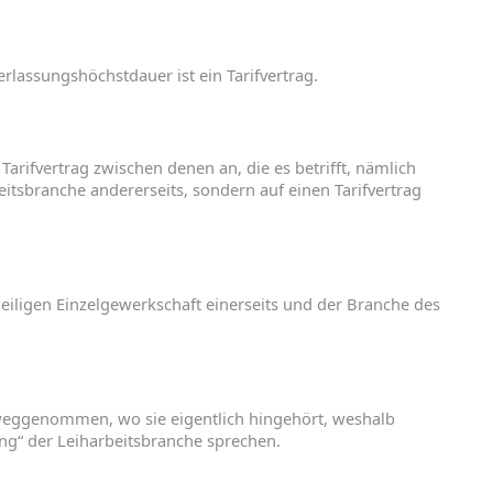
erlassungshöchstdauer
ist
ein
Tarifvertrag
.
n
Tarifvertrag
zwischen
denen
an
,
die
es
betrifft
,
nämlich
eitsbranche
andererseits
,
sondern
auf
einen
Tarifvertrag
eiligen
Einzelgewerkschaft
einerseits
und
der
Branche
des
eggenommen
,
wo
sie
eigentlich
hingehört
,
weshalb
ng“
der
Leiharbeitsbranche
sprechen
.