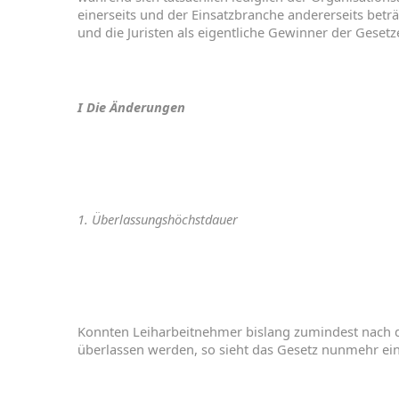
einerseits
und
der
Einsatz
branche
andererseits
beträ
und
die Juristen
als
eigentliche
Gewinner
der
Geset
I
Die
Änderungen
1.
Überlassungshöchstdauer
Konnten
Leiharbeitnehmer
bislang
zumindest
nach
überlassen
werden
,
so
sieht
das
Gesetz
nunmehr
ei