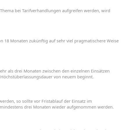
Thema
bei
Tarifverhandlungen
aufgreifen
werden
,
wird
on
18
Monaten
zukünftig
auf
sehr
viel
pragmatischere
Weise
ehr
als
drei
Monaten
zwischen
den
einzelnen
Einsätzen
e
Höchstüberlassungsdauer
von
neuem
beginnt
.
werden
,
so
sollte
vor
Fristablauf
der
Einsatz
im
mindestens
drei
Monaten
wieder
aufgenommen
werden
.