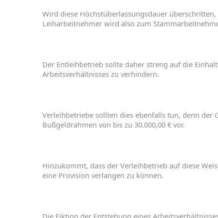
Wird
diese
Höchstüberlassungsdauer
überschritten
,
Leiharbeitnehmer
wird
also
zum
Stamm
arbeitnehm
Der
Entleihbetrieb
sollte
daher
streng
auf
die
Einhal
Arbeitsverhältnisses
zu
verhindern
.
Verleihbetriebe
sollten
dies
ebenfalls
tun
,
denn
der
Bußgeldrahmen
von
bis
zu
30.000,00 €
vor
.
Hinzu
kommt
,
dass
der
Verleihbetrieb
auf
diese
Wei
eine
Provision
verlangen
zu
können
.
Die
Fiktion
der
Entstehung
eines
Arbeitsverhältnisse