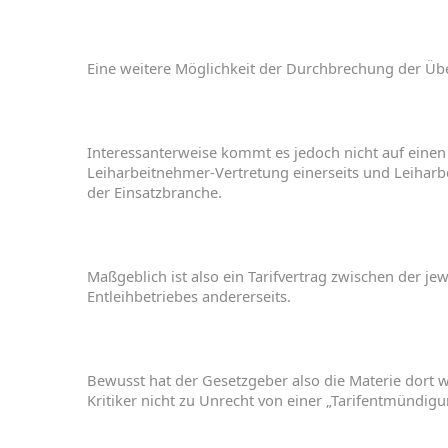
Eine
weitere
Möglichkeit
der
Durchbrechung
der
Üb
Interessanterweise
kommt
es
jedoch
nicht
auf
eine
Leiharbeitnehmer
-
Vertretung
einerseits
und
Leiharb
der
Einsatzbranche.
Maßgeblich
ist
also
ein
Tarifvertrag
zwischen
der
jew
Entleihbetriebes
andererseits
.
Bewusst
hat
der
Gesetzgeber
also
die
Materie
dort
w
Kritiker
nicht
zu
Unrecht
von
einer
„
Tarif
entmündigu