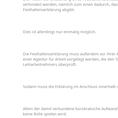
verhindert
werden
,
nämlich
zum
einen
dadurch
,
da
Festhaltenserklärung
abgibt
.
Dies
ist
allerdings
nur
einmalig
möglich
.
Die
Festhaltenserklärung
muss
außerdem
vor
ihrer
einer
Agentur
für
Arbeit
vorgelegt
werden
,
die
den
T
Leiharbeitnehmers
überprüft
.
Sodann
muss
die
Erklärung
im
Anschluss
innerhalb
Allein
der
damit
verbundene
bürokratische
Aufwan
keine
Rolle
spielen
wird
.