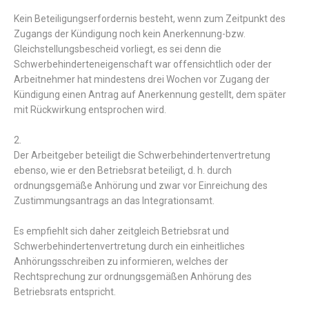
Kein
Beteiligungserfordernis
besteht
,
wenn
zum
Zeitpunkt
des
Zugangs
der
Kündigung
noch
kein
Anerkennung
-
bzw.
Gleichstellungsbescheid
vorliegt
,
es
sei
denn
die
Schwerbehinderteneigenschaft
war
offensichtlich
oder
der
Arbeitnehmer
hat
mindestens
drei
Wochen
vor
Zugang
der
Kündigung
einen
Antrag
auf
Anerkennung
gestellt
,
dem
später
mit
Rückwirkung
entsprochen
wird
.
2.
Der Arbeitgeber
beteiligt die
Schwerbehindertenvertretung
ebenso
,
wie
er
den
Betriebsrat
beteiligt
,
d. h.
durch
ordnungsgemäße
Anhörung
und
zwar
vor
Einreichung
des
Zustimmungsantrags
an
das
Integrationsamt
.
Es empfiehlt
sich
daher
zeitgleich
Betriebsrat
und
Schwerbehindertenvertretung
durch
ein
einheitliches
Anhörungsschreiben
zu
informieren
,
welches
der
Rechtsprechung
zur
ordnungsgemäßen
Anhörung
des
Betriebsrats
entspricht
.