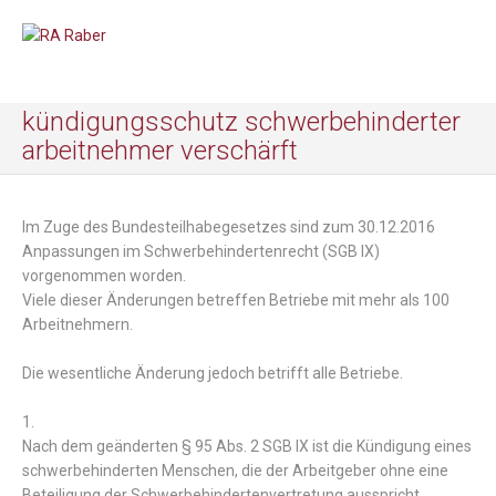
kündigungsschutz schwerbehinderter
arbeitnehmer verschärft
Im
Zuge
des
Bundesteilhabegesetzes
sind
zum
30.12.2016
Anpassungen
im
Schwerbehindertenrecht
(
SGB
IX
)
vorgenommen
worden
.
Viele
dieser Änderungen
betreffen
Betriebe
mit
mehr
als
100
Arbeitnehmern
.
Die
wesentliche
Änderung
jedoch
betrifft
alle
Betriebe
.
1.
Nach
dem
geänderten
§ 95 Abs. 2 SGB IX
ist
die
Kündigung
eines
schwer
behinderten
Menschen
,
die
der
Arbeitgeber
ohne
eine
Beteiligung
der
Schwerbehindertenvertretung
ausspricht