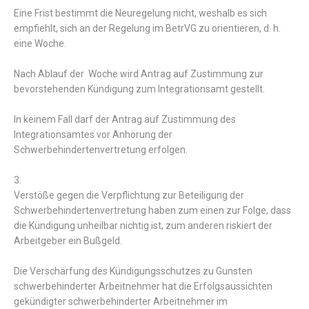
Eine
Frist
bestimmt
die
Neuregelung
nicht
,
weshalb
es
sich
empfiehlt
,
sich
an
der
Regelung
im
BetrVG
zu
orientieren
,
d. h.
eine
Woche
.
Nach
Ablauf
der
Woche
wird
Antrag
auf
Zustimmung
zur
bevorstehenden
Kündigung
zum
Integrationsamt
gestellt
.
In
keinem
Fall
darf
der
Antrag
auf
Zustimmung
des
Integrationsamtes
vor
Anhörung
der
Schwerbehindertenvertretung
erfolgen
.
3.
Verstöße
gegen
die
Verpflichtung
zur
Beteiligung
der
Schwerbehindertenvertretung
haben
zum
einen
zur
Folge
,
dass
die
Kündigung
unheilbar
nichtig
ist
,
zum
anderen
riskiert
der
Arbeitgeber
ein
Bußgeld
.
Die
Verschärfung
des
Kündigungsschutzes
zu Gunsten
schwerbehinderter
Arbeitnehmer
hat
die
Erfolgsaussichten
gekündigter
schwer
behinderter
Arbeitnehmer
im