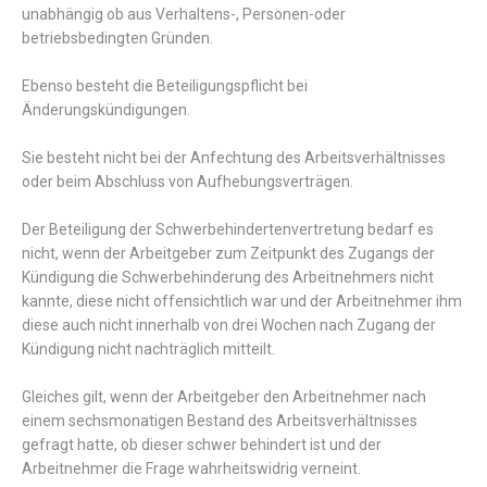
unabhängig
ob
aus
Verhaltens
-
,
Personen
-
oder
betriebsbedingten
Gründen
.
Ebenso
besteht
die
Beteiligungspflicht
bei
Änderungskündigungen
.
Sie
besteht
nicht
bei
der
Anfechtung
des
Arbeitsverhältnisses
oder
beim
Abschluss
von
Aufhebungsverträgen
.
Der
Beteiligung
der
Schwerbehindertenvertretung
bedarf
es
nicht
,
wenn
der
Arbeitgeber
zum
Zeitpunkt
des
Zugangs
der
Kündigung
die
Schwerbehinderung
des
Arbeitnehmers
nicht
kannte
,
diese
nicht
offensichtlich
war
und
der
Arbeitnehmer
ihm
diese
auch
nicht
innerhalb
von
drei
Wochen
nach
Zugang
der
Kündigung
nicht
nachträglich
mitteilt
.
Gleiches
gilt
,
wenn
der
Arbeitgeber
den
Arbeitnehmer
nach
einem
sechsmonatigen
Bestand
des
Arbeitsverhältnisses
gefragt
hatte
,
ob
dieser
schwer
behindert
ist
und
der
Arbeitnehmer
die
Frage
wahrheitswidrig
verneint
.