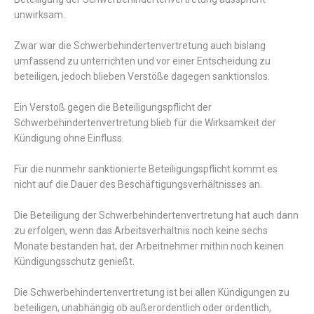
unwirksam
.
Zwar
war
die
Schwerbehindertenvertretung
auch
bislang
umfassend
zu
unterrichten
und
vor
einer
Entscheidung
zu
beteiligen
,
jedoch
blieben
Verstöße
dagegen
sanktionslos
.
Ein
Verstoß
gegen
die
Beteiligungspflicht
der
Schwerbehindertenvertretung
blieb
für
die
Wirksamkeit
der
Kündigung
ohne
Einfluss
.
Für
die
nunmehr
sanktionierte
Beteiligungspflicht
kommt
es
nicht
auf
die
Dauer
des
Beschäftigungsverhältnisses
an
.
Die
Beteiligung
der
Schwerbehindertenvertretung
hat
auch
dann
zu
erfolgen
,
wenn
das
Arbeitsverhältnis
noch
keine
sechs
Monate
bestanden
hat
,
der
Arbeitnehmer
mithin
noch
keinen
Kündigungsschutz
genießt
.
Die
Schwerbehindertenvertretung
ist
bei
allen
Kündigungen
zu
beteiligen
,
unabhängig
ob
außerordentlich
oder
ordentlich
,