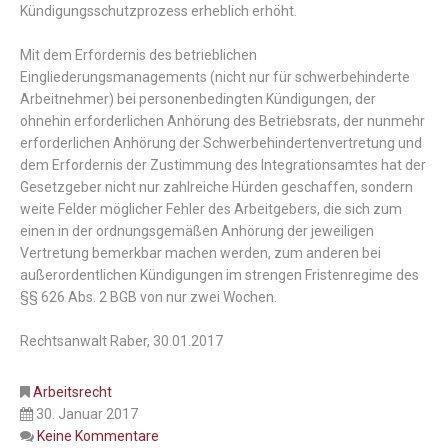
Kündigungsschutzprozess
erheblich
erhöht
.
Mit
dem
Erfordernis
des
betrieblichen
Eingliederungsmanagements
(
nicht
nur
für
schwer
behinderte
Arbeitnehmer
)
bei
personenbedingten
Kündigungen
,
der
ohnehin
erforderlichen
Anhörung
des
Betriebsrats
,
der
nunmehr
erforderlichen
Anhörung
der
Schwerbehindertenvertretung
und
dem
Erfordernis
der
Zustimmung
des
Integrationsamtes
hat der
Gesetzgeber
nicht
nur
zahlreiche
Hürden
geschaffen
,
sondern
weite
Felder
möglicher
Fehler
des
Arbeitgebers
,
die
sich
zum
einen
in
der
ordnungsgemäßen
Anhörung
der
jeweiligen
Vertretung
bemerkbar
machen
werden
,
zum
anderen
bei
außerordentlichen
Kündigungen
im
strengen
Fristenregime
des
§§ 626 Abs. 2 BGB
von
nur
zwei
Wochen
.
Rechtsanwalt Raber, 30.01.2017
Arbeitsrecht
30. Januar 2017
Keine Kommentare