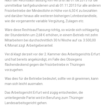
Nach der Rechtsauffassung von ver.di ist ab 01.08.2013 für die
unmittelbar tarifgebundenen und ab 01.11.2013 für alle anderen
Frisörbetriebe der Mindestlohn in Höhe von 6,50 € zu bezahlen
und darüber hinaus alle weiteren bisherigen Lohnbestandteile,
wie die vorgenannte variable Vergütung, Zulagen etc.
Wäre diese Rechtsauffassung richtig, so würde sich schlagartig
der Stundenlohn um 2,68 € erhöhen, in einem Betrieb mit zehn
Mitarbeitern bei durchschnittlich 30 h/Woche auf ca. 3.500,00
€/Monat zzgl. Arbeitgeberanteil.
Ver.di klagt derzeit vor der 2. Kammer des Arbeitsgerichts Erfurt
und hat bereits angekündigt, im Falle des Obsiegens
flächendeckend gegen die Frisörbetriebe in Thüringen
vorzugehen.
Was dies für die Betriebe bedeutet, sollte ver.di gewinnen, kann
man sich leicht ausmalen.
Das Arbeitsgericht Erfurt wird zügig entscheiden, die
unterliegende Partei wird in Berufung zum Thüringer
Landesarbeitsgericht gehen.