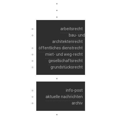
start
ra manfred raber
rechtsgebiete
arbeitsrecht
bau- und
architektenrecht
öffentliches dienstrecht
miet- und weg-recht
gesellschaftsrecht
grundstücksrecht
aktuelles
info-post
aktuelle nachrichten
archiv
kontakt