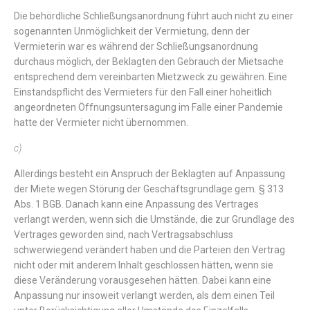
Die
behördliche
Schließungsanordnung
führt
auch
nicht
zu
einer
so
genannten
Unmöglichkeit
der
Vermietung
,
denn
der
Vermieterin
war
es
während
der
Schließungsanordnung
durchaus
möglich
,
der
Beklagten
den
Gebrauch
der
Mietsache
entsprechend
dem
vereinbarten
Mietzweck
zu
gewähren
.
Eine
Einstandspflicht
des
Vermieters
für
den
Fall
einer
hoheitlich
angeordneten
Öffnungsuntersagung
im
Falle
einer
Pandemie
hatte
der Vermieter nicht übernommen.
c)
Allerdings
besteht
ein
Anspruch
der
Beklagten
auf
Anpassung
der
Miete
wegen
Störung
der
Geschäftsgrundlage
gem.
§ 313
Abs. 1 BGB
.
Danach
kann
eine
Anpassung
des
Vertrages
verlangt
werden
,
wenn
sich
die
Umstände
,
die
zur
Grundlage
des
Vertrages
geworden
sind
,
nach
Vertragsabschluss
schwerwiegend
verändert
haben
und
die
Parteien
den
Vertrag
nicht
oder
mit
anderem
Inhalt
geschlossen
hätten
,
wenn
sie
diese
Veränderung
vorausgesehen
hätten
.
Dabei
kann
eine
Anpassung
nur
insoweit
verlangt
werden
,
als
dem
einen
Teil