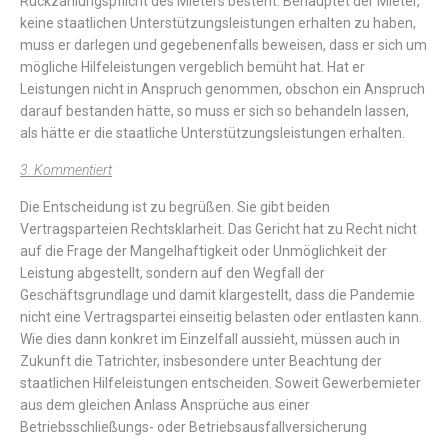
Rückzahlungspflicht
des
Mieters
besteht
.
Behauptet
der
Mieter,
keine
staatlichen
Unterstützungsleistungen
erhalten
zu
haben
,
muss
er
darlegen
und
gegebenenfalls
beweisen
,
dass
er
sich
um
mögliche
Hilfeleistungen
vergeblich
bemüht
hat
.
Hat
er
Leistungen
nicht
in
Anspruch
genommen
,
obschon
ein
Anspruch
darauf
bestanden
hätte
,
so
muss
er
sich
so
behandeln
lassen
,
als
hätte
er
die
staatliche
Unterstützungsleistungen
erhalten
.
3. Kommentiert
Die
Entscheidung
ist
zu
begrüßen
.
Sie
gibt
beiden
Vertragsparteien
Rechtsklarheit
.
Das
Gericht
hat
zu
Recht
nicht
auf
die
Frage
der
Mangelhaftigkeit
oder
Unmöglichkeit
der
Leistung
abgestellt
,
sondern
auf
den
Wegfall
der
Geschäftsgrundlage
und
damit
klargestellt
,
dass
die
Pandemie
nicht
eine
Vertragspartei
einseitig
belasten
oder
entlasten
kann
.
Wie
dies
dann
konkret
im
Einzelfall
aussieht
,
müssen
auch
in
Zukunft
die
Tatrichter
,
insbesondere
unter
Beachtung
der
staatlichen
Hilfeleistungen
entscheiden
.
Soweit
Gewerbemieter
aus
dem
gleichen
Anlass
Ansprüche
aus
einer
Betriebsschließungs-
oder
Betriebsausfallversicherung