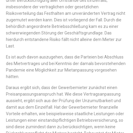
unter
Berücksichtigung
aller
Umstände
des
Einzelfalls
,
insbesondere
der
vertraglichen
oder
gesetzlichen
Risikoverteilung
das
Festhalten
am
unveränderten
Vertrag
nicht
zugemutet
werden
kann
.
Dies
ist
vorliegend
der
Fall
.
Durch
die
behördlich
angeordnete
Betriebsschließung
kam
es
zu
einer
schwerwiegenden
Störung
der
Geschäftsgrundlage
.
Das
hierdurch
entstandene
Risiko
fällt
nicht
alleine
dem
Mieter
zur
Last.
Es
ist
auch
davon
auszugehen
,
dass
die
Parteien
bei
Abschluss
des
Mietvertrages
und
bei
Kenntnis
der
damals
bevorstehenden
Pandemie
eine
Möglichkeit
zur
Mietanpassung
vorgesehen
hätten
.
Daraus
ergibt
sich
,
dass
der
Gewerbemieter
zunächst
einen
Preisa
npassungsanspruch
hat
.
Wie
diese
Vertragsanpassung
aussieht,
ergibt
sich
aus
der
Prüfung
der
Unzumutbarkeit
und
damit
aus
dem
Einzelfall
.
Hat
der
Gewerbemieter
finanzielle
Vorteile
erhalten
,
wie
beispielsweise
staatliche
Leistungen
oder
Leistungen
einer
einstandspflichtigen
Betriebsversicherung,
so
sind
diese
zumindest
dann
zu
berücksichtigen
,
wenn
keine